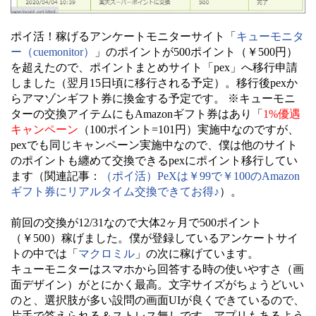
ポイ活！稼げるアンケートモニターサイト「
キューモニタ
ー（cuemonitor）
」のポイントが500ポイント（￥500円）
を超えたので、ポイントまとめサイト「pex」へ移行申請
しました（翌月15日頃に移行される予定）。移行後pexか
らアマゾンギフト券に換金する予定です。 ※キューモニ
ターの交換アイテムにもAmazonギフト券はあり「
1%優遇
キャンペーン
（100ポイント=101円）実施中なのですが、
pexでも同じキャンペーン実施中なので、僕は他のサイト
のポイントも纏めて交換できるpexにポイント移行してい
ます（関連記事：
（ポイ活）PeXは￥99で￥100のAmazon
ギフト券にリアルタイム交換できてお得♪
）。
前回の交換が12/31なので大体2ヶ月で500ポイント
（￥500）稼げました。僕が登録しているアンケートサイ
トの中では「
マクロミル
」の次に稼げています。
キューモニターはスマホから回答する時の使いやすさ（画
面デザイン）がとにかく最高。文字サイズがちょうどいい
のと、選択肢が多い設問の画面UIが良くできているので、
片手で答えられる＆ストレス無しです。アプリもあるよう