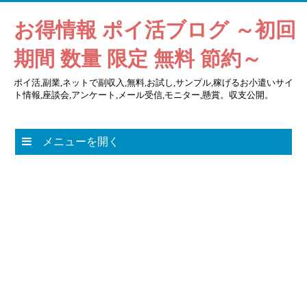
お得情報 ポイ活ブログ ～初回
期間 数量 限定 無料 節約～
ポイ活,副業,ネットで副収入,無料,お試し,サンプル,稼げるお小遣いサイ
ト情報,座談会,アンケート,メール受信,モニター,懸賞。収支公開。
メニューを開く