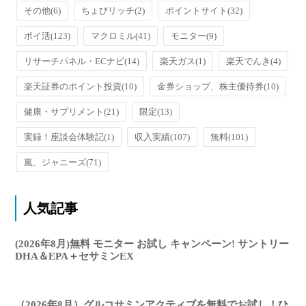
その他
(6)
ちょびリッチ
(2)
ポイントサイト
(32)
ポイ活
(123)
マクロミル
(41)
モニター
(9)
リサーチパネル・ECナビ
(14)
楽天ガス
(1)
楽天でんき
(4)
楽天証券のポイント投資
(10)
金券ショップ、株主優待券
(10)
健康・サプリメント
(21)
限定
(13)
実録！座談会体験記
(1)
収入実績
(107)
無料
(101)
嵐、ジャニーズ
(71)
人気記事
(2026年8月)無料 モニター お試し キャンペーン! サントリー
DHA＆EPA＋セサミンEX
（2026年8月）グルコサミンアクティブを無料でお試し！ひ