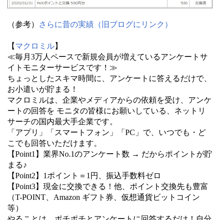
（参考）
さらに昔の実績（旧ブログにリンク）
【
マクロミル
】
≪毎月3万人ペースで新規会員が増えているアンケートサ
イトモニターサービスです！≫
ちょっとしたスキマ時間に、アンケートに答えるだけで、
お小遣いが貯まる！
マクロミルは、企業やメディアからの依頼を受け、アンケ
ートの回答を モニタの皆様にお願いしている、ネットリ
サーチの国内最大手企業です。
「アプリ」「スマートフォン」「PC」で、いつでも・ど
こでも回答いただけます。
【Point1】業界No.1のアンケート数 → だからポイントが貯
まる♪
【Point2】1ポイント＝1円、振込手数料ゼロ
【Point3】現金に交換できる！他、ポイント交換先も豊富
（T-POINT、Amazon ギフト券、仮想通貨ビットコイン
等）
やることは、ポチポチとアンケートに回答するだけ！自分