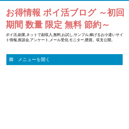
お得情報 ポイ活ブログ ～初回
期間 数量 限定 無料 節約～
ポイ活,副業,ネットで副収入,無料,お試し,サンプル,稼げるお小遣いサイ
ト情報,座談会,アンケート,メール受信,モニター,懸賞。収支公開。
メニューを開く