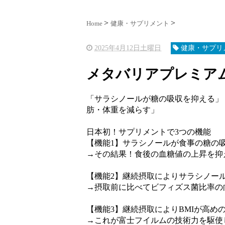
Home
健康・サプリメント
2025年4月12日土曜日
健康・サプリ
メタバリアプレミアム
「サラシノールが糖の吸収を抑える」
肪・体重を減らす」
日本初！サプリメントで3つの機能
【機能1】サラシノールが食事の糖の
→その結果！食後の血糖値の上昇を抑
【機能2】継続摂取によりサラシノー
→摂取前に比べてビフィズス菌比率の
【機能3】継続摂取によりBMIが高め
→これが富士フイルムの技術力を駆使