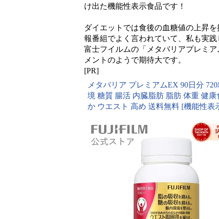
け出た機能性表示食品です！
ダイエットでは食後の血糖値の上昇を
報番組でよく言われていて、私も実践
富士フイルムの「メタバリアプレミア
メントのようで期待大です。
[PR]
メタバリア プレミアムEX 90日分 720
境 糖質 腸活 内臓脂肪 脂肪 体重 健
か ウエスト 高め 送料無料 [機能性表