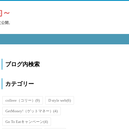
約～
支公開。
ブログ内検索
カテゴリー
colleee（コリー）
(9)
D style web
(6)
GetMoney!（ゲットマネー）
(4)
Go To Eatキャンペーン
(4)