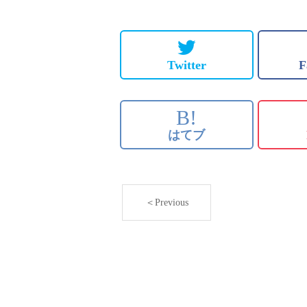
Twitter
F
B!
はてブ
＜Previous