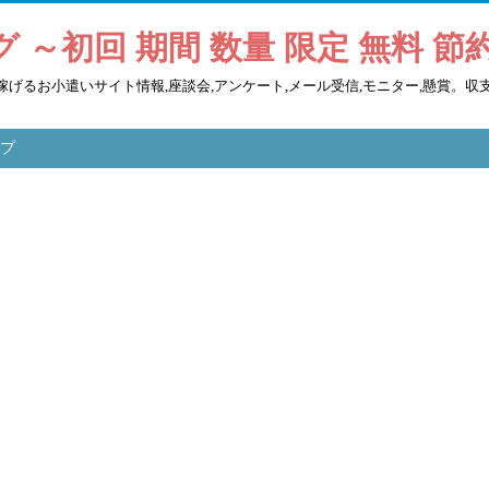
 ～初回 期間 数量 限定 無料 節
ル,稼げるお小遣いサイト情報,座談会,アンケート,メール受信,モニター,懸賞。収
プ