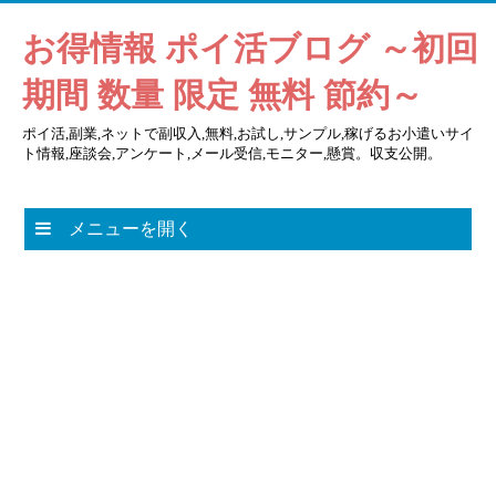
お得情報 ポイ活ブログ ～初回
期間 数量 限定 無料 節約～
ポイ活,副業,ネットで副収入,無料,お試し,サンプル,稼げるお小遣いサイ
ト情報,座談会,アンケート,メール受信,モニター,懸賞。収支公開。
メニューを開く