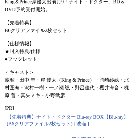
King＆Prince岸優太出演月9「ナイト・ドクター」BD＆
DVD予約受付開始。
【先着特典】
B6クリアファイル2枚セット
【仕様情報】
★封入特典/仕様
●ブックレット
＜キャスト＞
波瑠・田中 圭・岸 優太（King & Prince）・岡崎紗絵・北
村匠海・沢村一樹・一ノ瀬 颯・野呂佳代・櫻井海音・梶
原 善・真矢ミキ・小野武彦
[PR]
【先着特典】ナイト・ドクター Blu-ray BOX【Blu-ray】
(B6クリアファイル2枚セット) [ 波瑠 ]