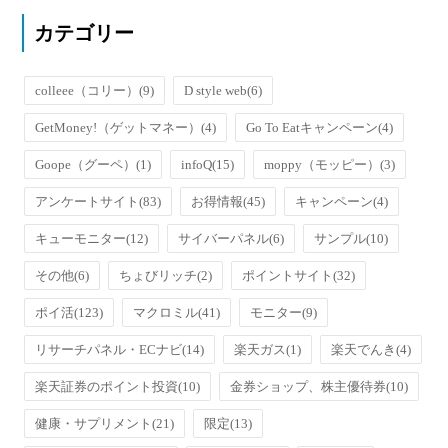
カテゴリー
colleee（コリー）
(9)
D style web
(6)
GetMoney!（ゲットマネー）
(4)
Go To Eatキャンペーン
(4)
Goope（グーペ）
(1)
infoQ
(15)
moppy（モッピー）
(3)
アンケートサイト
(83)
お得情報
(45)
キャンペーン
(4)
キューモニター
(12)
サイバーパネル
(6)
サンプル
(10)
その他
(6)
ちょびリッチ
(2)
ポイントサイト
(32)
ポイ活
(123)
マクロミル
(41)
モニター
(9)
リサーチパネル・ECナビ
(14)
楽天ガス
(1)
楽天でんき
(4)
楽天証券のポイント投資
(10)
金券ショップ、株主優待券
(10)
健康・サプリメント
(21)
限定
(13)