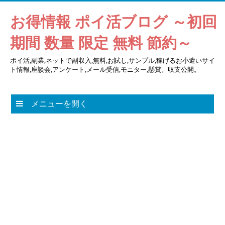
お得情報 ポイ活ブログ ～初回
期間 数量 限定 無料 節約～
ポイ活,副業,ネットで副収入,無料,お試し,サンプル,稼げるお小遣いサイ
ト情報,座談会,アンケート,メール受信,モニター,懸賞。収支公開。
メニューを開く