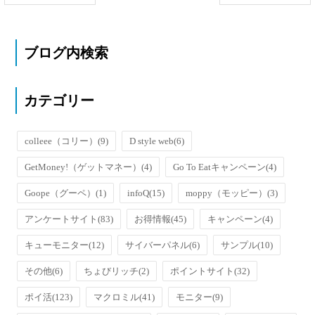
ブログ内検索
カテゴリー
colleee（コリー）
(9)
D style web
(6)
GetMoney!（ゲットマネー）
(4)
Go To Eatキャンペーン
(4)
Goope（グーペ）
(1)
infoQ
(15)
moppy（モッピー）
(3)
アンケートサイト
(83)
お得情報
(45)
キャンペーン
(4)
キューモニター
(12)
サイバーパネル
(6)
サンプル
(10)
その他
(6)
ちょびリッチ
(2)
ポイントサイト
(32)
ポイ活
(123)
マクロミル
(41)
モニター
(9)