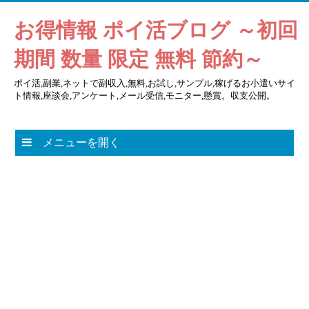
お得情報 ポイ活ブログ ～初回
期間 数量 限定 無料 節約～
ポイ活,副業,ネットで副収入,無料,お試し,サンプル,稼げるお小遣いサイ
ト情報,座談会,アンケート,メール受信,モニター,懸賞。収支公開。
メニューを開く